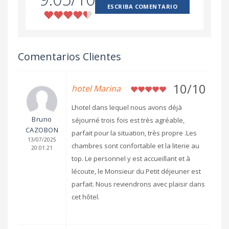
ESCRIBA COMENTARIO
Comentarios Clientes
10/10
hotel Marina
Lhotel dans lequel nous avons déjà
Bruno
séjourné trois fois est très agréable,
CAZOBON
parfait pour la situation, très propre .Les
13/07/2025
chambres sont confortable et la literie au
20:01:21
top. Le personnel y est accueillant et à
lécoute, le Monsieur du Petit déjeuner est
parfait. Nous reviendrons avec plaisir dans
cet hôtel.