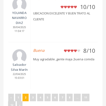
10/10
YOLANDA
UBICACION EXCELENTE Y BUEN TRATO AL
NAVARRO
CLIENTE
DIAZ
30/04/2025
11:04:17
8/10
Buena
Muy agradable ,gente maja ,buena comida
Salvador
Silva Marín
22/04/2025
15:03:01
‹
1
2
3
4
5
6
7
8
...
11
12
›