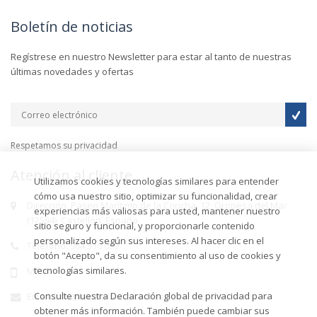
Boletín de noticias
Regístrese en nuestro Newsletter para estar al tanto de nuestras
últimas novedades y ofertas
Respetamos su privacidad
Atención al cliente
Utilizamos cookies y tecnologías similares para entender
cómo usa nuestro sitio, optimizar su funcionalidad, crear
Dirección. Paseo Marítimo de la Concha, 12, Oropesa del Mar
experiencias más valiosas para usted, mantener nuestro
(12594), Castellón, España.
sitio seguro y funcional, y proporcionarle contenido
personalizado según sus intereses. Al hacer clic en el
Teléfono. 964 310 099
botón "Acepto", da su consentimiento al uso de cookies y
tecnologías similares.
Móvil.
Consulte nuestra Declaración global de privacidad para
Email. info@hotelmarina.com.es
obtener más información. También puede cambiar sus