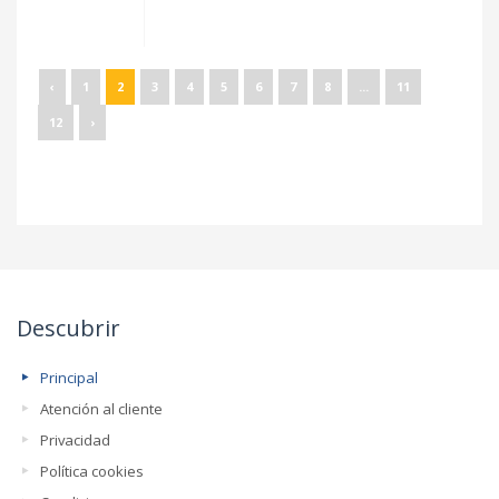
‹
1
2
3
4
5
6
7
8
...
11
12
›
Descubrir
Principal
Atención al cliente
Privacidad
Política cookies