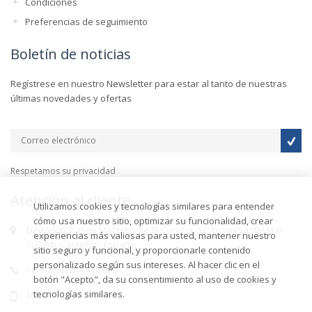
Condiciones
Preferencias de seguimiento
Boletín de noticias
Regístrese en nuestro Newsletter para estar al tanto de nuestras
últimas novedades y ofertas
Respetamos su privacidad
Atención al cliente
Utilizamos cookies y tecnologías similares para entender
cómo usa nuestro sitio, optimizar su funcionalidad, crear
Dirección. Paseo Marítimo de la Concha, 12, Oropesa del Mar
experiencias más valiosas para usted, mantener nuestro
(12594), Castellón, España.
sitio seguro y funcional, y proporcionarle contenido
personalizado según sus intereses. Al hacer clic en el
Teléfono. 964 310 099
botón "Acepto", da su consentimiento al uso de cookies y
tecnologías similares.
Móvil.