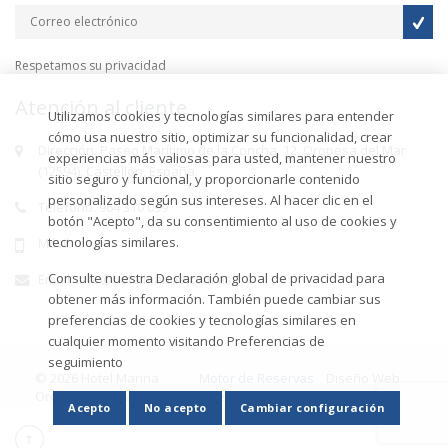
Respetamos su privacidad
Atención al cliente
Utilizamos cookies y tecnologías similares para entender
cómo usa nuestro sitio, optimizar su funcionalidad, crear
Dirección. Paseo Marítimo de la Concha, 12, Oropesa del Mar
experiencias más valiosas para usted, mantener nuestro
(12594), Castellón, España.
sitio seguro y funcional, y proporcionarle contenido
personalizado según sus intereses. Al hacer clic en el
Teléfono. 964 310 099
botón "Acepto", da su consentimiento al uso de cookies y
tecnologías similares.
Móvil.
Consulte nuestra Declaración global de privacidad para
Email. info@hotelmarina.com.es
obtener más información. También puede cambiar sus
preferencias de cookies y tecnologías similares en
cualquier momento visitando Preferencias de
seguimiento
© 2026 Hotel Marina
Motor de Reservas
Diseño Web
Oropesa del Mar -
Obehotel
-
Efimatica
Acepto
No acepto
Cambiar configuración