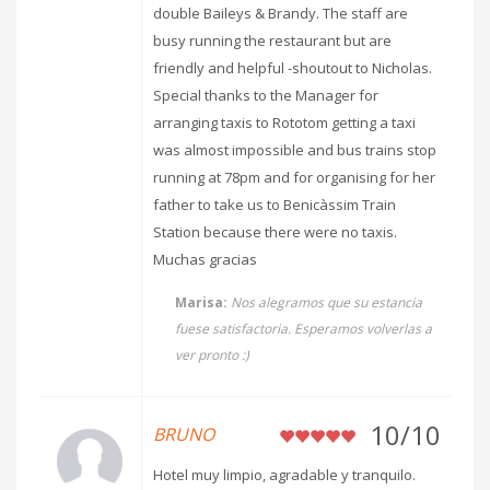
double Baileys & Brandy. The staff are
busy running the restaurant but are
friendly and helpful -shoutout to Nicholas.
Special thanks to the Manager for
arranging taxis to Rototom getting a taxi
was almost impossible and bus trains stop
running at 78pm and for organising for her
father to take us to Benicàssim Train
Station because there were no taxis.
Muchas gracias
Marisa:
Nos alegramos que su estancia
fuese satisfactoria. Esperamos volverlas a
ver pronto :)
10/10
BRUNO
Hotel muy limpio, agradable y tranquilo.